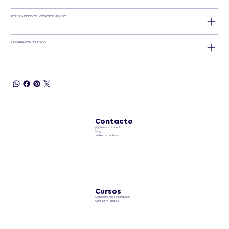
POLÍTICA DE DEVOLUCIÓN Y REEMBOLSO
INFORMACIÓN DEL ENVÍO
Contacto
¿Quiénes somos?
Blog
Únete a nosotros
Cursos
Conoce a nuestro equipo
Cursos y Talleres