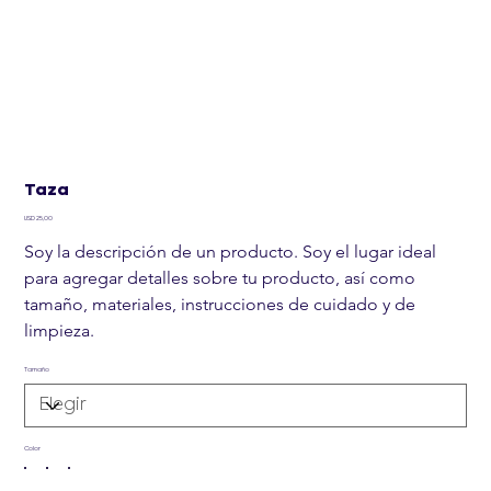
Taza
Precio
USD 25,00
Soy la descripción de un producto. Soy el lugar ideal 
para agregar detalles sobre tu producto, así como 
tamaño, materiales, instrucciones de cuidado y de 
limpieza.
Tamaño
Color