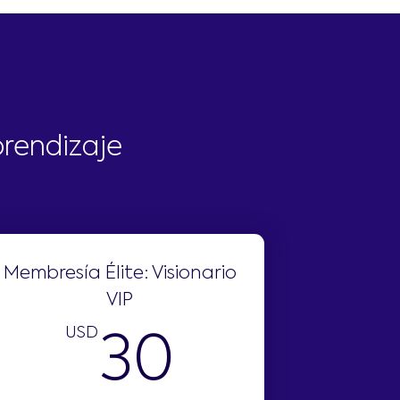
prendizaje
Membresía Élite: Visionario
VIP
SD
USD
30USD
30