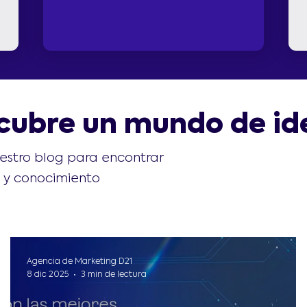
cubre un mundo de id
estro blog para encontrar
n y conocimiento
Agencia de Marketing D21
8 dic 2025
3 min de lectura