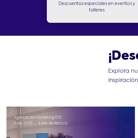
Descuentos especiales en eventos y
talleres
¡Des
Explora nu
inspiració
Agencia de Marketing D21
9 dic 2025
3 min de lectura