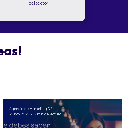
del sector
eas!
Agencia de Marketing D21
25 nov 2025
2 min de lectura