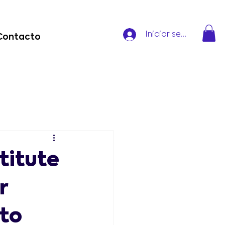
Iniciar sesión
Contacto
titute
r
rto