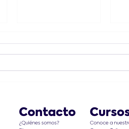
¿Cuáles son las mejores
Tod
prácticas para aprender
ante
robótica en Venezuela?
Dha
hora
Contacto
Curso
cert
Conoce a nuestr
¿Quiénes somos?