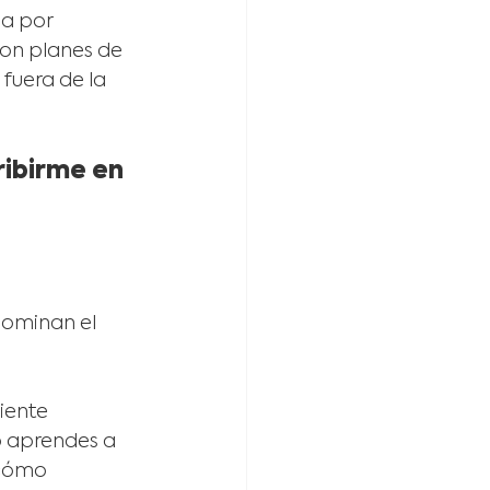
a por 
on planes de 
fuera de la 
ribirme en 
dominan el 
iente 
o aprendes a 
 cómo 