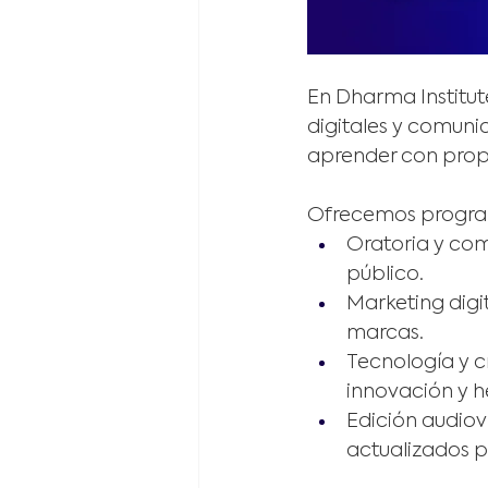
En Dharma Institut
digitales y comuni
aprender con propó
Ofrecemos progra
Oratoria y com
público.
Marketing digit
marcas.
Tecnología y c
innovación y h
Edición audiovi
actualizados p