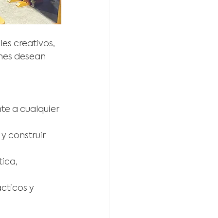
s creativos, 
nes desean 
te a cualquier 
y construir 
ica, 
cticos y 