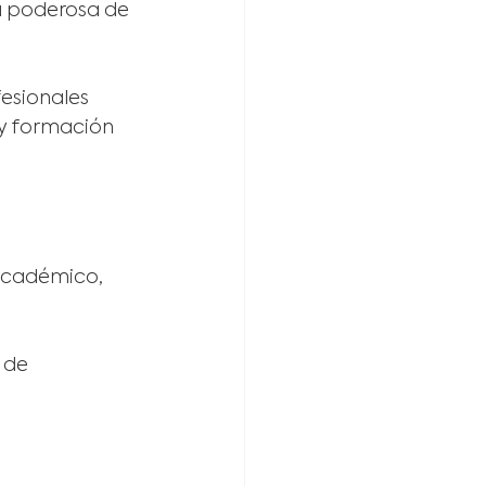
a poderosa de 
esionales 
 y formación 
académico, 
 de 
.