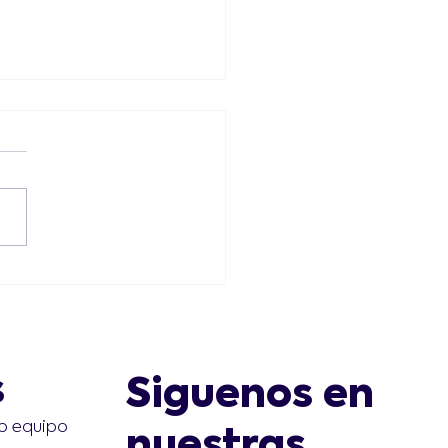
o lo que debes saber
s de inscribirte en
rma Institute:
rios, requisitos y
s
Siguenos en
ificaciones
o equipo
nuestras