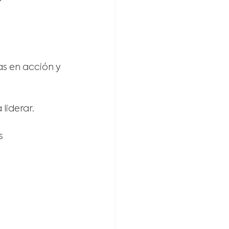
as en acción y 
liderar.
s 