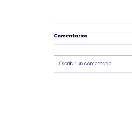
Comentarios
Escribir un comentario...
¿Dónde ofrecen clases
de robótica para
jóvenes en Bolívar?