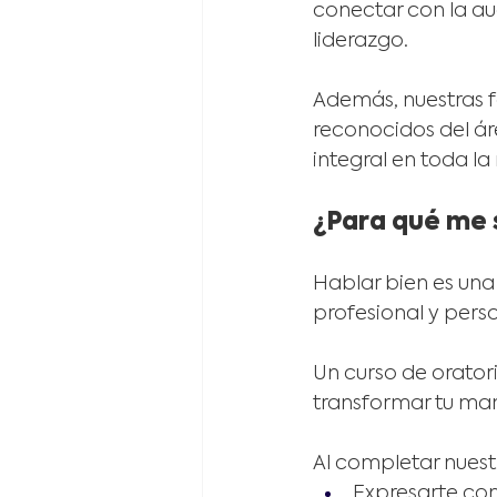
conectar con la au
liderazgo.
Además, nuestras f
reconocidos del ár
integral en toda la 
¿Para qué me s
Hablar bien es una
profesional y perso
Un curso de oratori
transformar tu ma
Al completar nues
Expresarte con