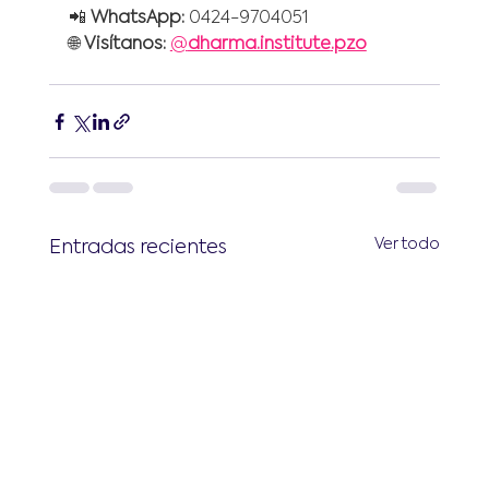
📲 
WhatsApp:
 0424-9704051
🌐 
Visítanos:
@
dharma.institute
.pzo
Ver todo
Entradas recientes