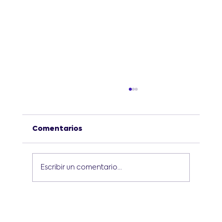
Comentarios
Escribir un comentario...
¿Cuáles son las mejores prácticas
para aprender robótica en