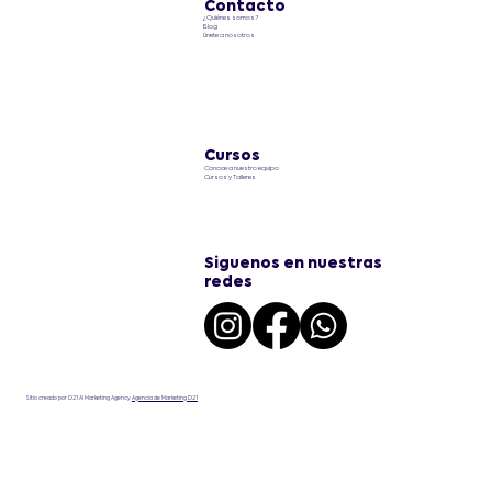
Contacto
¿Quiénes somos?
Venezuela?
Blog
Únete a nosotros
Cursos
Conoce a nuestro equipo
Cursos y Talleres
Siguenos en nuestras
redes
Sitio creado por D21 AI Marketing Agency
Agencia de Marketing D21