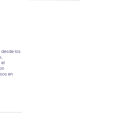
e desde los
o,
 el
on
asos en